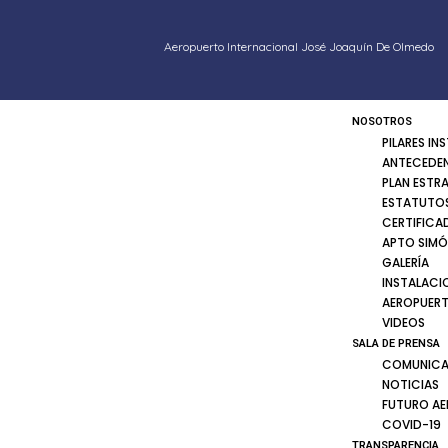
Aeropuerto Internacional José Joaquín De Olmedo
NOSOTROS
PILARES IN
ANTECEDE
PLAN ESTR
ESTATUTOS
CERTIFICA
APTO SIMÓ
GALERÍA
INSTALACI
AEROPUER
VIDEOS
SALA DE PRENSA
COMUNICA
NOTICIAS
FUTURO A
COVID-19
TRANSPARENCIA