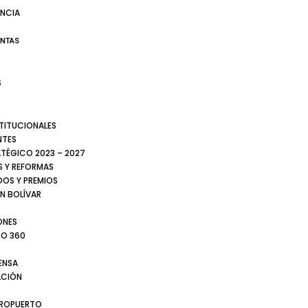
NCIA
ENTAS
S
S
STITUCIONALES
NTES
ATÉGICO 2023 – 2027
 Y REFORMAS
DOS Y PREMIOS
N BOLÍVAR
ONES
TO 360
ENSA
CIÓN
EROPUERTO