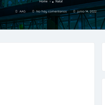
»
Home
Natal
AAG
No hay comentarios
junio 14, 2022