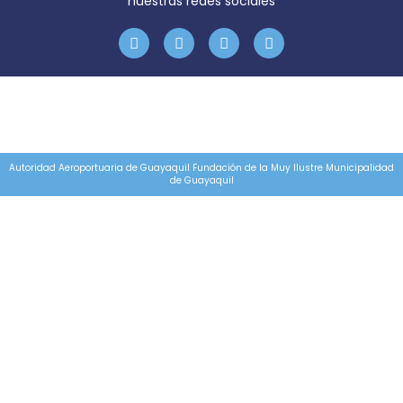
nuestras redes sociales
Autoridad Aeroportuaria de Guayaquil Fundación de la Muy Ilustre Municipalidad
de Guayaquil