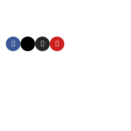
Síguenos
Mantente informado en
nuestras redes sociales
Autoridad Aeroportuaria de Guayaquil Fundación de la Muy Ilustre
Municipalidad de Guayaquil