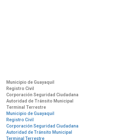
Contáctenos
Aeropuerto José Joaquín de Olmedo Edificio Administrativo,
1er Piso.
(593) 4 2169209
info@aag.org.ec
Otros Enlaces
Municipio de Guayaquil
Registro Civil
Corporación Seguridad Ciudadana
Autoridad de Tránsito Municipal
Terminal Terrestre
Municipio de Guayaquil
Registro Civil
Corporación Seguridad Ciudadana
Autoridad de Tránsito Municipal
Terminal Terrestre