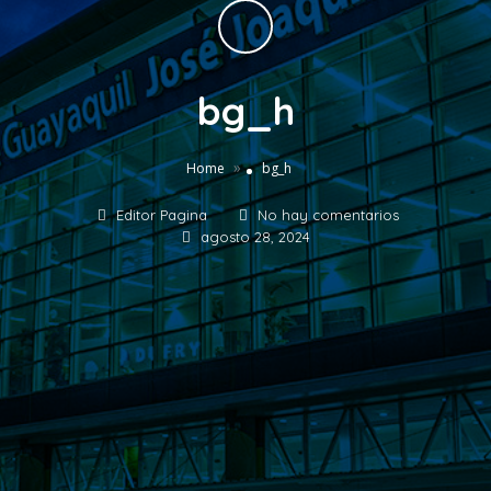
bg_h
»
Home
bg_h
Editor Pagina
No hay comentarios
agosto 28, 2024