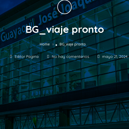
BG_viaje pronto
»
Home
BG_viaje pronto
Editor Pagina
No hay comentarios
mayo 21, 2024