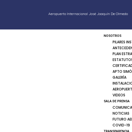
Aeropuerto Internacional José Joaquín De Olmedo
NOSOTROS
PILARES IN
ANTECEDE
PLAN ESTR
ESTATUTOS
CERTIFICA
APTO SIMÓ
GALERÍA
INSTALACI
AEROPUER
VIDEOS
SALA DE PRENSA
COMUNICA
NOTICIAS
FUTURO A
COVID-19
TRANSPARENCIA