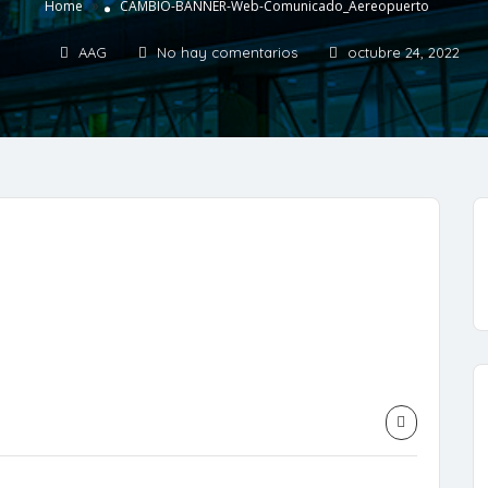
»
Home
CAMBIO-BANNER-Web-Comunicado_Aereopuerto
AAG
No hay comentarios
octubre 24, 2022