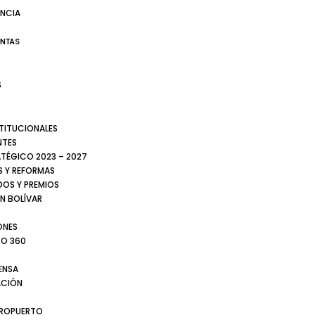
NCIA
ENTAS
S
S
STITUCIONALES
NTES
ATÉGICO 2023 – 2027
 Y REFORMAS
DOS Y PREMIOS
N BOLÍVAR
ONES
TO 360
ENSA
CIÓN
EROPUERTO