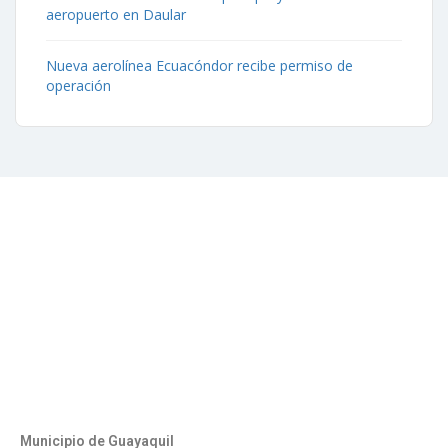
aeropuerto en Daular
Nueva aerolínea Ecuacóndor recibe permiso de
operación
Contáctenos
Aeropuerto José Joaquín de Olmedo Edificio Administrativo,
1er Piso.
(593) 4 2169209
info@aag.org.ec
Otros Enlaces
Municipio de Guayaquil