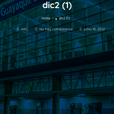
dic2 (1)
»
Home
dic2 (1)
AAG
No hay comentarios
junio 15, 2022