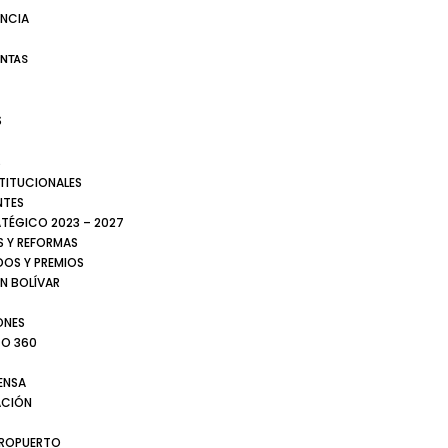
NCIA
ENTAS
S
S
STITUCIONALES
NTES
ATÉGICO 2023 – 2027
 Y REFORMAS
DOS Y PREMIOS
N BOLÍVAR
ONES
TO 360
ENSA
CIÓN
EROPUERTO