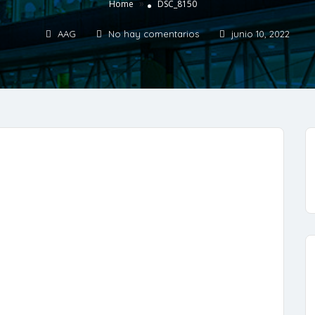
»
Home
DSC_8150
AAG
No hay comentarios
junio 10, 2022