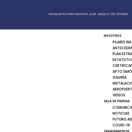
Aeropuerto Internacional José Joaquín De Olmedo
NOSOTROS
PILARES IN
ANTECEDE
PLAN ESTR
ESTATUTOS
CERTIFICA
APTO SIMÓ
GALERÍA
INSTALACI
AEROPUER
VIDEOS
SALA DE PRENSA
COMUNICA
NOTICIAS
FUTURO A
COVID-19
TRANSPARENCIA