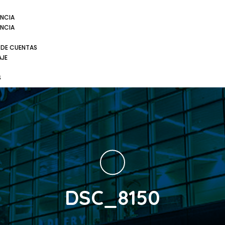
NCIA
NCIA
 DE CUENTAS
AJE
S
DSC_8150