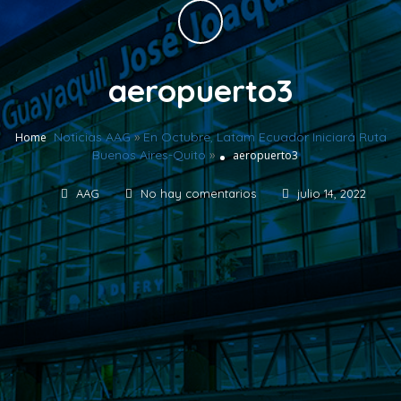
aeropuerto3
Noticias AAG
»
En Octubre, Latam Ecuador Iniciará Ruta
Home
Buenos Aires-Quito
»
aeropuerto3
AAG
No hay comentarios
julio 14, 2022