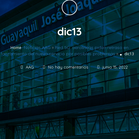
dic13
Noticias AAG
»
Red 5G: aerolíneas piden retraso en
Home
lanzamiento del nuevo servicio por posibles problemas
»
dic13
AAG
No hay comentarios
junio 15, 2022