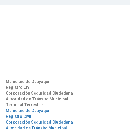
Contáctenos
Aeropuerto José Joaquín de Olmedo Edificio Administrativo,
1er Piso.
(593) 4 2169209
info@aag.org.ec
Otros Enlaces
Municipio de Guayaquil
Registro Civil
Corporación Seguridad Ciudadana
Autoridad de Tránsito Municipal
Terminal Terrestre
Municipio de Guayaquil
Registro Civil
Corporación Seguridad Ciudadana
Autoridad de Tránsito Municipal