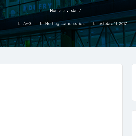
»
Home
sbmt1
AAG
No hay comentarios
octubre 11, 2017