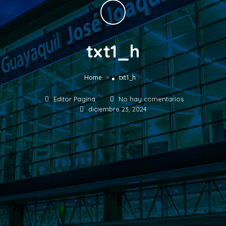
txt1_h
»
Home
txt1_h
Editor Pagina
No hay comentarios
diciembre 23, 2024