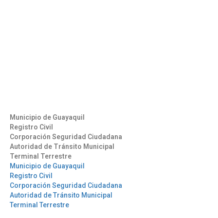
Contáctenos
Aeropuerto José Joaquín de Olmedo Edificio Administrativo,
1er Piso.
(593) 4 2169209
info@aag.org.ec
Otros Enlaces
Municipio de Guayaquil
Registro Civil
Corporación Seguridad Ciudadana
Autoridad de Tránsito Municipal
Terminal Terrestre
Municipio de Guayaquil
Registro Civil
Corporación Seguridad Ciudadana
Autoridad de Tránsito Municipal
Terminal Terrestre