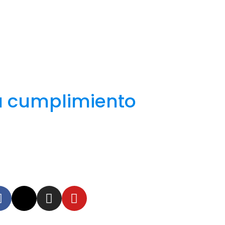
a cumplimiento
uenos
tente informado en
tras redes sociales