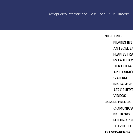
Aeropuerto Internacional José Joaquín De Olmedo
NOSOTROS
PILARES IN
ANTECEDE
PLAN ESTR
ESTATUTOS
CERTIFICA
APTO SIMÓ
GALERÍA
INSTALACI
AEROPUER
VIDEOS
SALA DE PRENSA
COMUNICA
NOTICIAS
FUTURO A
COVID-19
TRANSPARENCIA