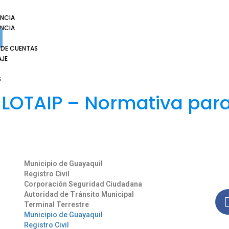
NCIA
NCIA
 DE CUENTAS
AJE
S
 LOTAIP – Normativa par
Otros Enlaces
Síg
Municipio de Guayaquil
Man
Registro Civil
nues
Corporación Seguridad Ciudadana
Autoridad de Tránsito Municipal
Terminal Terrestre
Municipio de Guayaquil
Registro Civil