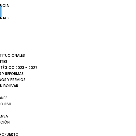
NCIA
ENTAS
S
S
STITUCIONALES
NTES
ATÉGICO 2023 – 2027
 Y REFORMAS
DOS Y PREMIOS
N BOLÍVAR
ONES
TO 360
ENSA
CIÓN
EROPUERTO