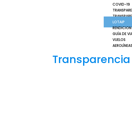
COVID-19
TRANSPARE
TRANSPARE
LOTAIP
RENDICION
GUÍA DE VI
VUELOS
AEROLÍNEA
Transparencia
Contáctenos
Aeropuerto José Joaquín de Olmedo Edificio
Administrativo, 1er Piso.
(593) 4 2169209
info@aag.org.ec