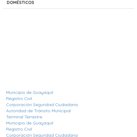
DOMÉSTICOS
Contáctenos
Aeropuerto José Joaquín de Olmedo Edificio Administrativo,
1er Piso.
(593) 4 2169209
info@aag.org.ec
Otros Enlaces
Municipio de Guayaquil
Registro Civil
Corporación Seguridad Ciudadana
Autoridad de Tránsito Municipal
Terminal Terrestre
Municipio de Guayaquil
Registro Civil
Corporación Seguridad Ciudadana