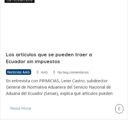
08 noviembre
Los artículos que se pueden traer a
Ecuador sin impuestos
Noticias AAG
AAG
No hay comentarios
En entrevista con PRIMICIAS, Lenin Castro, subdirector
General de Normativa Aduanera del Servicio Nacional de
Aduana del Ecuador (Senae), explica qué artículos pueden
ingresar los viajeros a Ecuador. Los ecuatorianos están
haciendo más viajes de compras a países como Colombia,
Read More
debido a la devaluación de otras monedas frente al dólar.
Los viajeros deben tener en […]