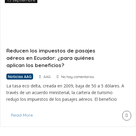
13 septiembre
Reducen los impuestos de pasajes
aéreos en Ecuador: ¿para quiénes
aplican los beneficios?
Noticias AAG
AAG
No hay comentarios
La tasa eco delta, creada en 2009, baja de 50 a 5 dólares. A
través de un acuerdo ministerial, la cartera de turismo
redujo los impuestos de los pasajes aéreos. El beneficio
aplica a las aerolíneas internacionales que ingresen por
primera vez al país o para las que abran nuevas rutas a los
Read More
aeropuertos administrados por la Dirección […]