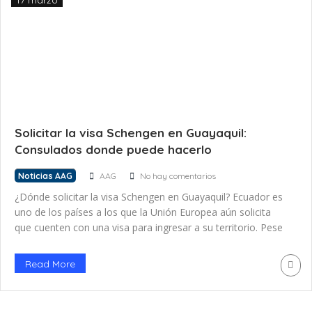
17 marzo
Solicitar la visa Schengen en Guayaquil:
Consulados donde puede hacerlo
Noticias AAG
AAG
No hay comentarios
¿Dónde solicitar la visa Schengen en Guayaquil? Ecuador es
uno de los países a los que la Unión Europea aún solicita
que cuenten con una visa para ingresar a su territorio. Pese
a que a finales del año pasado se hablaba de una exención
de este requerimiento, aún no se ha concretado. Los
Read More
ciudadanos ecuatorianos […]