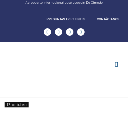
Aeropuerto Internacional José Joaquín De Olmedo
PREGUNTAS FRECUENTES
CONTÁCTANOS
RENDICION DE CUENTAS
13 octubre