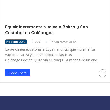
Equair incrementa vuelos a Baltra y San
Cristóbal en Galápagos
Noticias AAG
AAG
No hay comentarios
La aerolínea ecuatoriana Equair anunció que incrementa
vuelos a Baltra y San Cristóbal en las Islas
Galápagos desde Quito vía Guayaquil. A menos de un año
de haber iniciado sus operaciones regulares domésticas en
Ecuador y estar próxima a recibir su tercera aeronave, la
Read More
empresa Equair anunció que volará más a Galápagos. Tras
haberse redistribuido frecuencias que son tan cotizadas
hacia las «Islas Encantadas» y Equair haberse hecho […]