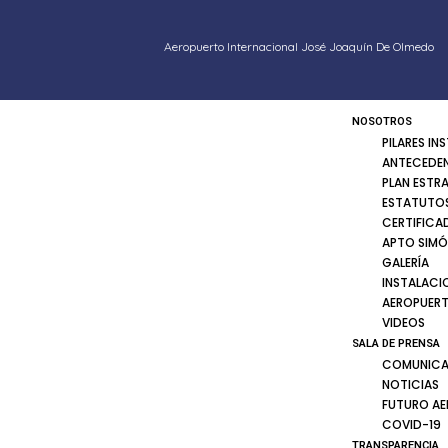
Aeropuerto Internacional José Joaquín De Olmedo
NOSOTROS
PILARES IN
ANTECEDE
PLAN ESTR
ESTATUTOS
CERTIFICA
APTO SIMÓ
GALERÍA
INSTALACI
AEROPUER
VIDEOS
SALA DE PRENSA
COMUNICA
NOTICIAS
FUTURO A
COVID-19
TRANSPARENCIA