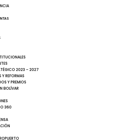
NCIA
ENTAS
S
S
STITUCIONALES
NTES
ATÉGICO 2023 – 2027
 Y REFORMAS
DOS Y PREMIOS
N BOLÍVAR
ONES
TO 360
ENSA
CIÓN
EROPUERTO