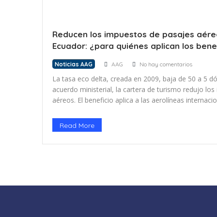
Reducen los impuestos de pasajes aére
Ecuador: ¿para quiénes aplican los bene
Noticias AAG
AAG
No hay comentarios
La tasa eco delta, creada en 2009, baja de 50 a 5 dó
acuerdo ministerial, la cartera de turismo redujo lo
aéreos. El beneficio aplica a las aerolíneas internac
primera vez al país o para las que abran nuevas ruta
administrados por la Dirección […]
Read More