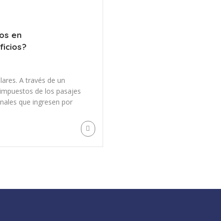
os en
ficios?
lares. A través de un
s impuestos de los pasajes
ionales que ingresen por
s a los aeropuertos