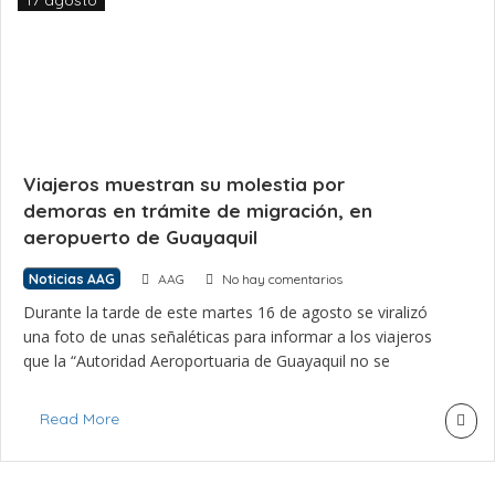
17 agosto
Viajeros muestran su molestia por
demoras en trámite de migración, en
aeropuerto de Guayaquil
Noticias AAG
AAG
No hay comentarios
Durante la tarde de este martes 16 de agosto se viralizó
una foto de unas señaléticas para informar a los viajeros
que la “Autoridad Aeroportuaria de Guayaquil no se
responsabiliza por las deficiencias que se producen en el
servicio que presta Migración” en el aeropuerto José Joaquín
Read More
de Olmedo. Las deficiencias que aluden los rótulos tienen
que […]