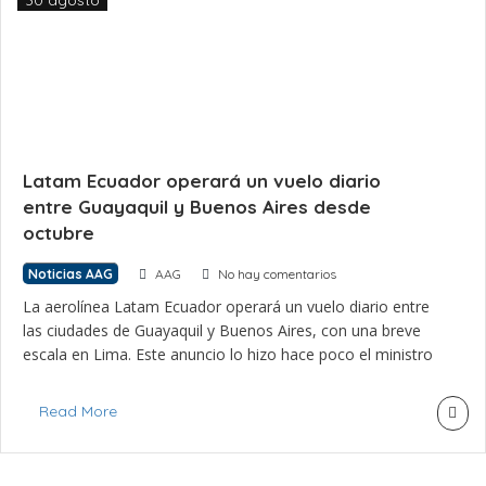
30 agosto
Latam Ecuador operará un vuelo diario
entre Guayaquil y Buenos Aires desde
octubre
Noticias AAG
AAG
No hay comentarios
La aerolínea Latam Ecuador operará un vuelo diario entre
las ciudades de Guayaquil y Buenos Aires, con una breve
escala en Lima. Este anuncio lo hizo hace poco el ministro
de Turismo, Niels Olsen. En tanto que desde el área de
Comunicaciones de Latam se informó que la operación se
Read More
iniciará el próximo 30 de […]