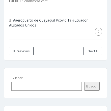
FUENTE:
eluniverso.com
#aeropuerto de Guayaquil
#covid 19
#Ecuador
#Estados Unidos
Previous
Next
Buscar
Buscar