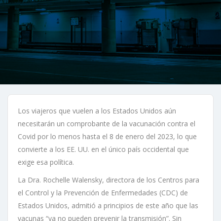
Los viajeros que vuelen a los Estados Unidos aún
necesitarán un comprobante de la vacunación contra el
Covid por lo menos hasta el 8 de enero del 2023, lo que
convierte a los EE. UU. en el único país occidental que
exige esa política.
La Dra. Rochelle Walensky, directora de los Centros para
el Control y la Prevención de Enfermedades (CDC) de
Estados Unidos, admitió a principios de este año que las
vacunas “ya no pueden prevenir la transmisión”. Sin