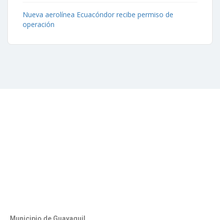
Nueva aerolínea Ecuacóndor recibe permiso de
operación
Contáctenos
Aeropuerto José Joaquín de Olmedo Edificio Administrativo,
1er Piso.
(593) 4 2169209
info@aag.org.ec
Otros Enlaces
Municipio de Guayaquil