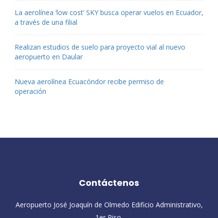
La aerolínea ‘low cost’ SKY busca operar vuelos en Ecuador,
a través de una filial
Realizan estudios de suelo para proyecto vial al nuevo
aeropuerto en Daular
Nueva aerolínea Ecuacóndor recibe permiso de
operación
Contáctenos
Aeropuerto José Joaquín de Olmedo Edificio Administrativo,
1er Piso.