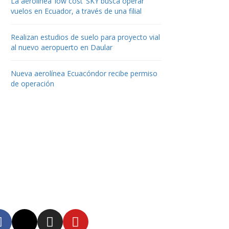
La aerolínea ‘low cost’ SKY busca operar
vuelos en Ecuador, a través de una filial
Realizan estudios de suelo para proyecto vial
al nuevo aeropuerto en Daular
Nueva aerolínea Ecuacóndor recibe permiso
de operación
uenos
tente informado en
tras redes sociales