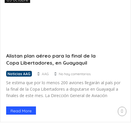
03 octubre
Alistan plan aéreo para la final de la
Copa Libertadores, en Guayaquil
Noticias AAG
AAG
No hay comentarios
Se estima que por lo menos 200 aviones llegarán al país por
la final de la Copa Libertadores a disputarse en Guayaquil a
finales de este mes. La Dirección General de Aviación
Civil diseña una planificación para evitar el
congestionamiento del aeropuerto de la ciudad, por lo que
Read More
se utilizarán también otras terminales para la permanencia
de estas aeronaves. […]