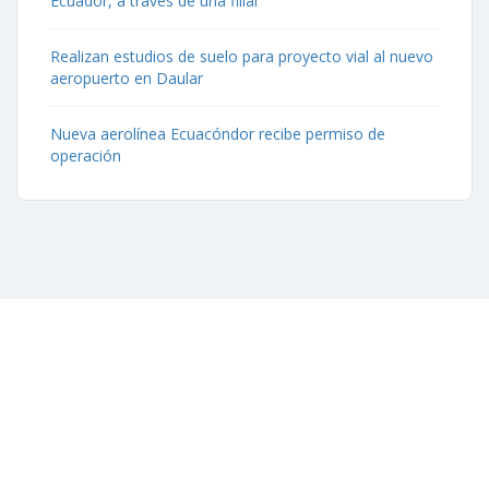
Ecuador, a través de una filial
Realizan estudios de suelo para proyecto vial al nuevo
aeropuerto en Daular
Nueva aerolínea Ecuacóndor recibe permiso de
operación
Contáctenos
Aeropuerto José Joaquín de Olmedo Edificio Administrativo,
1er Piso.
(593) 4 2169209
info@aag.org.ec