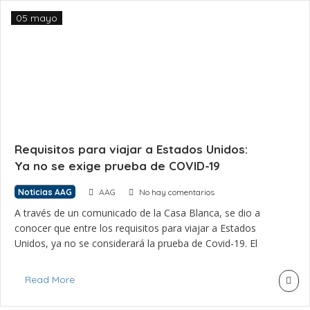
05 mayo
Requisitos para viajar a Estados Unidos:
Ya no se exige prueba de COVID-19
Noticias AAG
AAG
No hay comentarios
A través de un comunicado de la Casa Blanca, se dio a
conocer que entre los requisitos para viajar a Estados
Unidos, ya no se considerará la prueba de Covid-19. El
gobierno de Estados Unidos dio a conocer que esta medida
aplica para empleados federales y turistas extranjeros que
Read More
viajan al país. La eliminación entrará […]