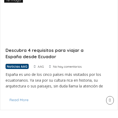
18 mayo
Descubra 4 requisitos para viajar a
España desde Ecuador
Noticias AAG
AAG
No hay comentarios
España es uno de los cinco países más visitados por los
ecuatorianos. Ya sea por su cultura rica en historia, su
arquitectura o sus paisajes, sin duda llama la atención de
nuestros compatriotas. Sin embargo, ¿conoce usted cuáles
son los requisitos para viajar a España desde Ecuador? Si
Read More
tiene pensado dirigirse pronto al país gallego, […]