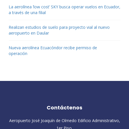
La aerolínea ‘low cost’ SKY busca operar vuelos en Ecuador,
a través de una filial
Realizan estudios de suelo para proyecto vial al nuevo
aeropuerto en Daular
Nueva aerolínea Ecuacóndor recibe permiso de
operación
Contáctenos
Aeropuerto José Joaquín de Olmedo Edificio Administrativo,
1er Piso.