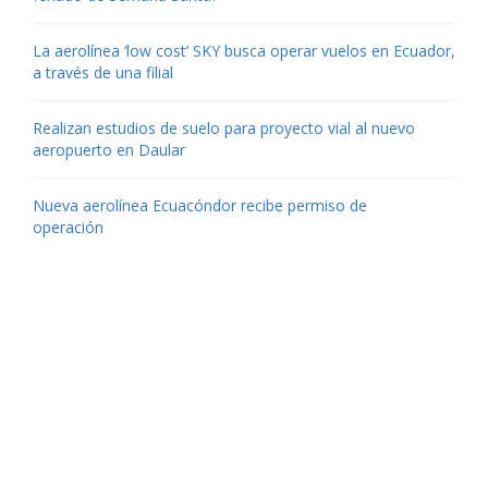
La aerolínea ‘low cost’ SKY busca operar vuelos en Ecuador,
a través de una filial
Realizan estudios de suelo para proyecto vial al nuevo
aeropuerto en Daular
Nueva aerolínea Ecuacóndor recibe permiso de
operación
Contáctenos
Aeropuerto José Joaquín de Olmedo Edificio Administrativo,
1er Piso.
(593) 4 2169209