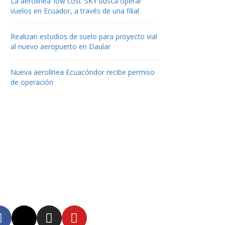
La aerolínea ‘low cost’ SKY busca operar
vuelos en Ecuador, a través de una filial
Realizan estudios de suelo para proyecto vial
al nuevo aeropuerto en Daular
Nueva aerolínea Ecuacóndor recibe permiso
de operación
uenos
tente informado en
tras redes sociales