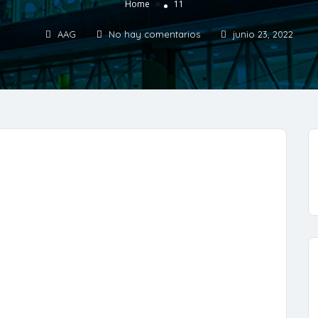
»
Home
11
AAG
No hay comentarios
junio 23, 2022