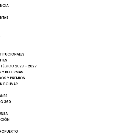
NCIA
ENTAS
S
S
STITUCIONALES
NTES
ATÉGICO 2023 – 2027
 Y REFORMAS
DOS Y PREMIOS
N BOLÍVAR
ONES
TO 360
ENSA
CIÓN
EROPUERTO