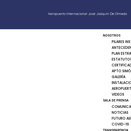
Aeropuerto Internacional José Joaquín De Olmedo
NOSOTROS
PILARES IN
ANTECEDE
PLAN ESTR
ESTATUTOS
CERTIFICA
APTO SIMÓ
GALERÍA
INSTALACI
AEROPUER
VIDEOS
SALA DE PRENSA
COMUNICA
NOTICIAS
FUTURO A
COVID-19
TRANSPARENCIA