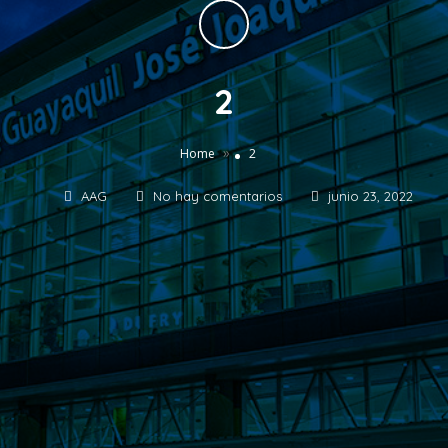
2
»
Home
2
AAG
No hay comentarios
junio 23, 2022