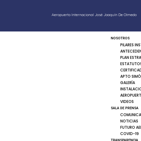
Aeropuerto Internacional José Joaquín De Olmedo
NOSOTROS
PILARES IN
ANTECEDE
PLAN ESTR
ESTATUTOS
CERTIFICA
APTO SIMÓ
GALERÍA
INSTALACI
AEROPUER
VIDEOS
SALA DE PRENSA
COMUNICA
NOTICIAS
FUTURO A
COVID-19
TRANSPARENCIA