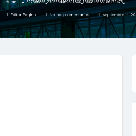
»
Home
327566865_2303554469821800_1380816585186172475_n
Editor Pagina
No hay comentarios
septiembre 14, 20