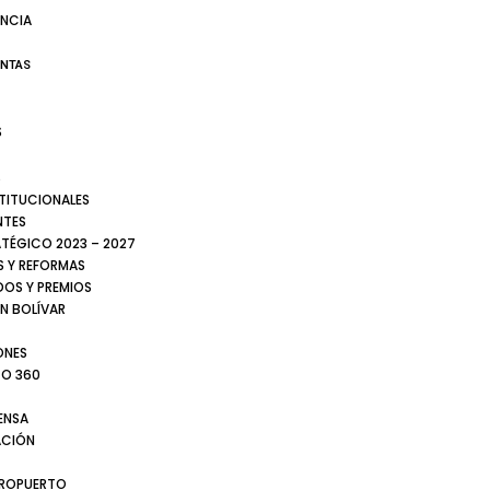
NCIA
ENTAS
S
S
STITUCIONALES
NTES
ATÉGICO 2023 – 2027
 Y REFORMAS
DOS Y PREMIOS
N BOLÍVAR
ONES
TO 360
ENSA
CIÓN
EROPUERTO