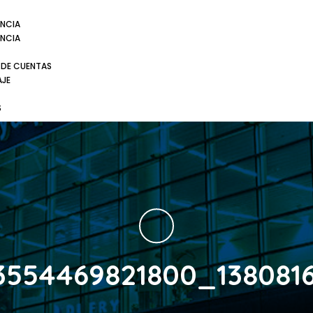
NCIA
NCIA
 DE CUENTAS
AJE
S
3554469821800_1380816