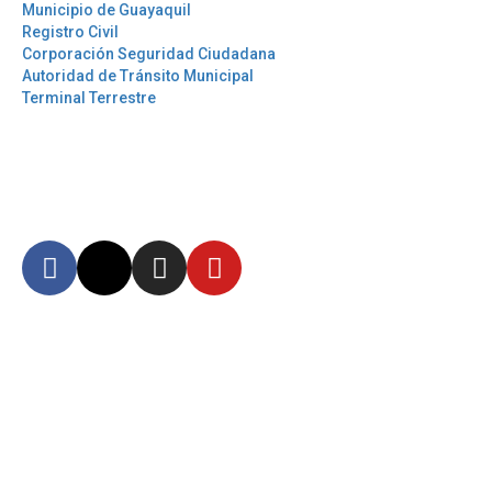
Municipio de Guayaquil
Registro Civil
Corporación Seguridad Ciudadana
Autoridad de Tránsito Municipal
Terminal Terrestre
Síguenos
Mantente informado en
nuestras redes sociales
Autoridad Aeroportuaria de Guayaquil Fundación de la Muy Ilustre
Municipalidad de Guayaquil