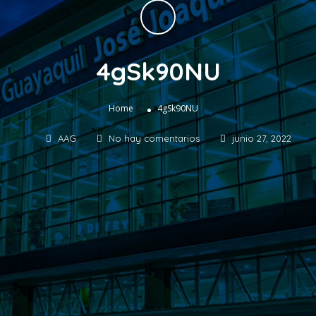
4gSk90NU
»
Home
4gSk90NU
AAG
No hay comentarios
junio 27, 2022