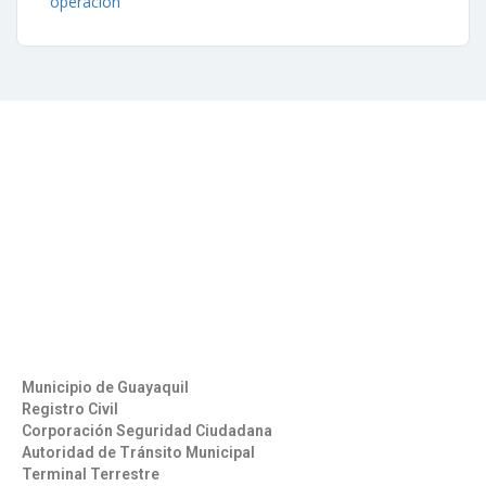
operación
Contáctenos
Aeropuerto José Joaquín de Olmedo Edificio Administrativo,
1er Piso.
(593) 4 2169209
info@aag.org.ec
Otros Enlaces
Municipio de Guayaquil
Registro Civil
Corporación Seguridad Ciudadana
Autoridad de Tránsito Municipal
Terminal Terrestre