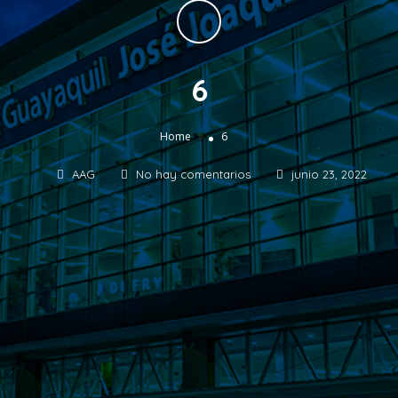
6
»
Home
6
AAG
No hay comentarios
junio 23, 2022