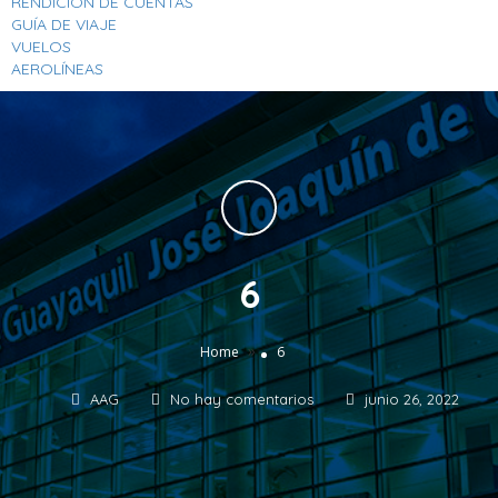
RENDICION DE CUENTAS
GUÍA DE VIAJE
VUELOS
AEROLÍNEAS
6
»
Home
6
AAG
No hay comentarios
junio 26, 2022