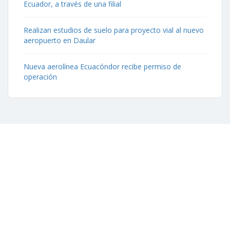
Ecuador, a través de una filial
Realizan estudios de suelo para proyecto vial al nuevo
aeropuerto en Daular
Nueva aerolínea Ecuacóndor recibe permiso de
operación
Contáctenos
Aeropuerto José Joaquín de Olmedo Edificio Administrativo,
1er Piso.
(593) 4 2169209
info@aag.org.ec