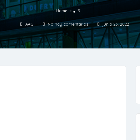
»
Home
9
AAG
No hay comentarios
junio 23, 2022