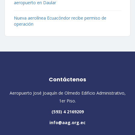
aeropuerto en Daular
Nueva aerolínea Ecuacóndor recibe permiso de
operación
Contáctenos
Aeropuerto José Joaquín de Olmedo Edificio Administrativo,
1er Piso.
(593) 4 2169209
info@aag.org.ec