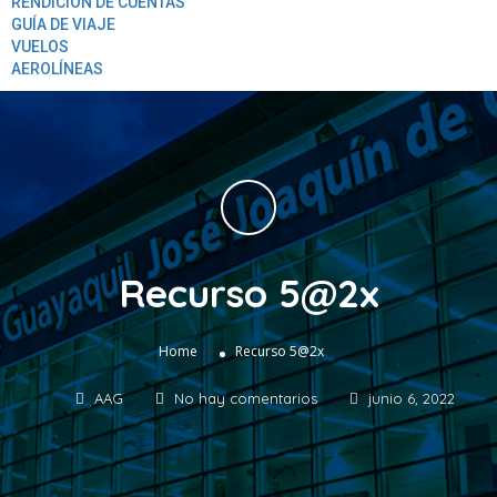
RENDICION DE CUENTAS
GUÍA DE VIAJE
VUELOS
AEROLÍNEAS
Recurso 5@2x
»
Home
Recurso 5@2x
AAG
No hay comentarios
junio 6, 2022