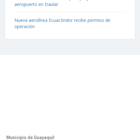
aeropuerto en Daular
Nueva aerolínea Ecuacóndor recibe permiso de
operación
Contáctenos
Aeropuerto José Joaquín de Olmedo Edificio Administrativo,
1er Piso.
(593) 4 2169209
info@aag.org.ec
Otros Enlaces
Municipio de Guayaquil