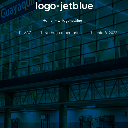
logo-jetblue
»
Home
logo-jetblue
AAG
No hay comentarios
junio 8, 2022