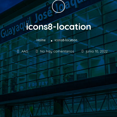
icons8-location
»
Home
icons8-location
AAG
No hay comentarios
junio 10, 2022