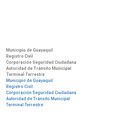
(593) 4 2169209
info@aag.org.ec
Otros Enlaces
Municipio de Guayaquil
Registro Civil
Corporación Seguridad Ciudadana
Autoridad de Tránsito Municipal
Terminal Terrestre
Municipio de Guayaquil
Registro Civil
Corporación Seguridad Ciudadana
Autoridad de Tránsito Municipal
Terminal Terrestre
Síguenos
Mantente informado en
nuestras redes sociales