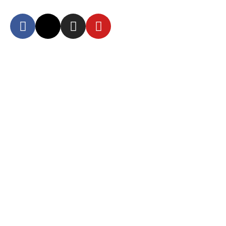
Autoridad Aeroportuaria de Guayaquil Fundación de la Muy Ilustre
Municipalidad de Guayaquil