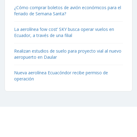
¿Cómo comprar boletos de avión económicos para el
feriado de Semana Santa?
La aerolínea ‘low cost’ SKY busca operar vuelos en
Ecuador, a través de una filial
Realizan estudios de suelo para proyecto vial al nuevo
aeropuerto en Daular
Nueva aerolínea Ecuacóndor recibe permiso de
operación
Contáctenos
Aeropuerto José Joaquín de Olmedo Edificio Administrativo,
1er Piso.