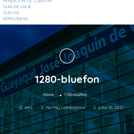
RENDICION DE CUENTAS
GUÍA DE VIAJE
VUELOS
AEROLÍNEAS
1280-bluefon
»
Home
1280-bluefon
AAG
No hay comentarios
junio 10, 2022