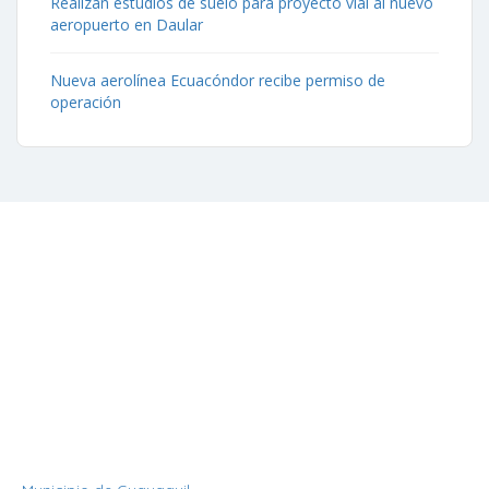
Realizan estudios de suelo para proyecto vial al nuevo
aeropuerto en Daular
Nueva aerolínea Ecuacóndor recibe permiso de
operación
Contáctenos
Aeropuerto José Joaquín de Olmedo Edificio Administrativo,
1er Piso.
(593) 4 2169209
info@aag.org.ec
Otros Enlaces