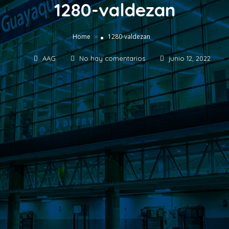
1280-valdezan
»
Home
1280-valdezan
AAG
No hay comentarios
junio 12, 2022