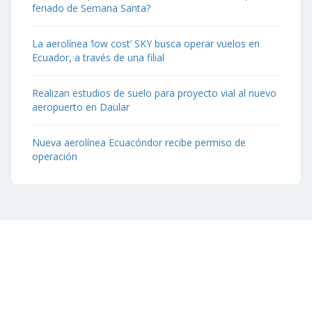
feriado de Semana Santa?
La aerolínea ‘low cost’ SKY busca operar vuelos en
Ecuador, a través de una filial
Realizan estudios de suelo para proyecto vial al nuevo
aeropuerto en Daular
Nueva aerolínea Ecuacóndor recibe permiso de
operación
Contáctenos
Aeropuerto José Joaquín de Olmedo Edificio Administrativo,
1er Piso.