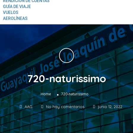
RENDICION DE CUENTAS
GUÍA DE VIAJE
VUELOS
AEROLÍNEAS
720-naturissimo
»
Home
720-naturissimo
AAG
No hay comentarios
junio 12, 2022