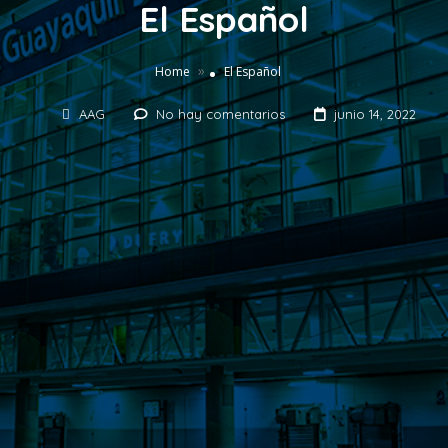
El Español
»
Home
El Español
AAG
No hay comentarios
junio 14, 2022