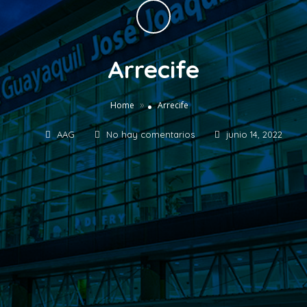
Arrecife
»
Home
Arrecife
AAG
No hay comentarios
junio 14, 2022